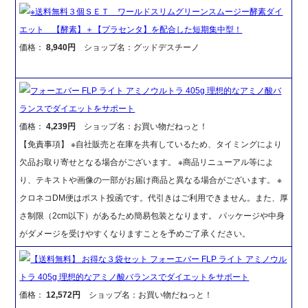
※送料無料３個ＳＥＴ ワールドスリムグリーンスムージー酵素ダイ
エット 【酵素】＋【プラセンタ】を配合した短期集中型！
価格：
8,940円
ショップ名：グッドデスチーノ
フォーエバー FLP ライト アミノウルトラ 405g 理想的なアミノ酸バ
ランスでダイエットをサポート
価格：
4,239円
ショップ名：お買い物だねっと！
【免責事項】 ※自社販売と在庫を共有しているため、タイミングにより
欠品お取り寄せとなる場合がございます。 ※商品リニューアル等によ
り、テキストや画像の一部がお届け商品と異なる場合がございます。 ※
クロネコDM便はポスト投函です。代引きはご利用できません。また、厚
さ制限（2cm以下）があるため簡易包装となります。 パッケージや中身
がダメージを受けやすくなりますことを予めご了承ください。
【送料無料】 お得な３袋セット フォーエバー FLP ライト アミノウル
トラ 405g 理想的なアミノ酸バランスでダイエットをサポート
価格：
12,572円
ショップ名：お買い物だねっと！