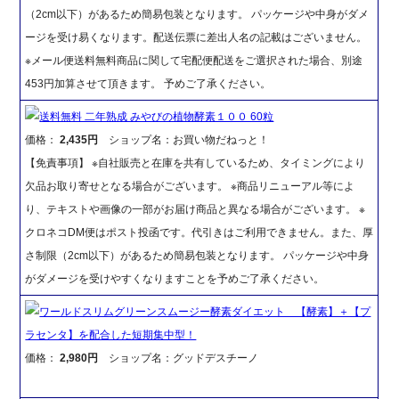
（2cm以下）があるため簡易包装となります。 パッケージや中身がダメ
ージを受け易くなります。配送伝票に差出人名の記載はございません。
※メール便送料無料商品に関して宅配便配送をご選択された場合、別途
453円加算させて頂きます。 予めご了承ください。
送料無料 二年熟成 みやびの植物酵素１００ 60粒
価格：
2,435円
ショップ名：お買い物だねっと！
【免責事項】 ※自社販売と在庫を共有しているため、タイミングにより
欠品お取り寄せとなる場合がございます。 ※商品リニューアル等によ
り、テキストや画像の一部がお届け商品と異なる場合がございます。 ※
クロネコDM便はポスト投函です。代引きはご利用できません。また、厚
さ制限（2cm以下）があるため簡易包装となります。 パッケージや中身
がダメージを受けやすくなりますことを予めご了承ください。
ワールドスリムグリーンスムージー酵素ダイエット 【酵素】＋【プ
ラセンタ】を配合した短期集中型！
価格：
2,980円
ショップ名：グッドデスチーノ