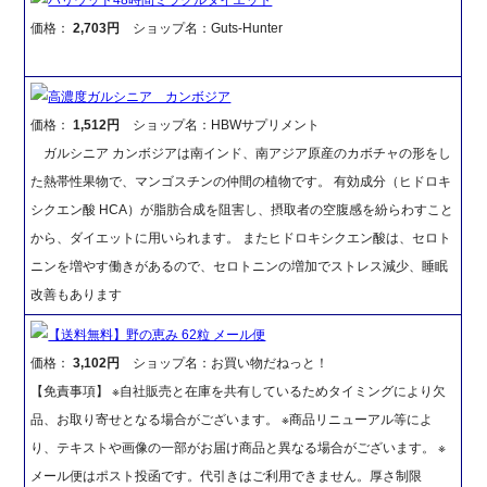
価格：
2,703円
ショップ名：Guts-Hunter
高濃度ガルシニア カンボジア
価格：
1,512円
ショップ名：HBWサプリメント
ガルシニア カンボジアは南インド、南アジア原産のカボチャの形をし
た熱帯性果物で、マンゴスチンの仲間の植物です。 有効成分（ヒドロキ
シクエン酸 HCA）が脂肪合成を阻害し、摂取者の空腹感を紛らわすこと
から、ダイエットに用いられます。 またヒドロキシクエン酸は、セロト
ニンを増やす働きがあるので、セロトニンの増加でストレス減少、睡眠
改善もあります
【送料無料】野の恵み 62粒 メール便
価格：
3,102円
ショップ名：お買い物だねっと！
【免責事項】 ※自社販売と在庫を共有しているためタイミングにより欠
品、お取り寄せとなる場合がございます。 ※商品リニューアル等によ
り、テキストや画像の一部がお届け商品と異なる場合がございます。 ※
メール便はポスト投函です。代引きはご利用できません。厚さ制限