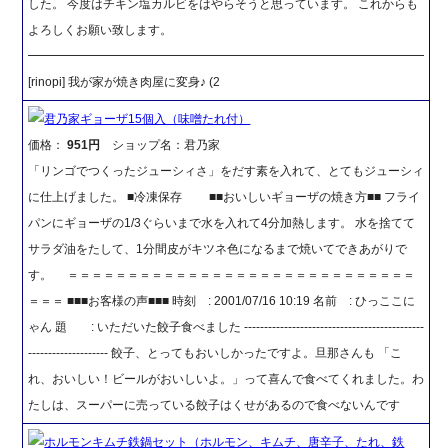
した。 今度はチキン塩カルビをはやらそうと思っています。 これからも
よろしくお願い致します。
━━━━━━━━━━━━━━━━━━━━━━━━━━━━━━━━━
[rinopi] 我が家が焼き肉屋に変身♪ (2
君乃家ギョーザ15個入（味噌たれ付）
価格：
951円
ショップ名：君乃家
「リンゴでつくったジューシィさ」をだす素を入れて、とてもジューシィ
に仕上げました。 ■冷凍保存 ■■おいしいギョーザの焼き方■■ フライ
パンにギョーザの1/3ぐらいまで水を入れて4分加熱します。 水を捨てて
サラダ油をたして、1分間皮がキツネ色になるまで焼いてできあがりで
す。 ＝＝＝＝＝＝＝＝＝＝＝＝＝＝＝＝＝＝＝＝＝＝＝＝＝＝＝＝＝
＝＝＝ ■■■お客様の声■■■ 時刻 : 2001/07/16 10:19 名前 : ひっここに
ゃん 題 : いただいた餃子食べました ---------------------------------------------
-------------------- 餃子、とってもおいしかったですよ。旦那さんも 「こ
れ、おいしい！ビールがおいしいよ。」って喜んで食べてくれました。わ
たしは、スーパーに売っている餃子はくせがあるので食べないんです
ホルモンキムチ鉄鍋セット（ホルモン、キムチ、唐辛子、たれ、鉄