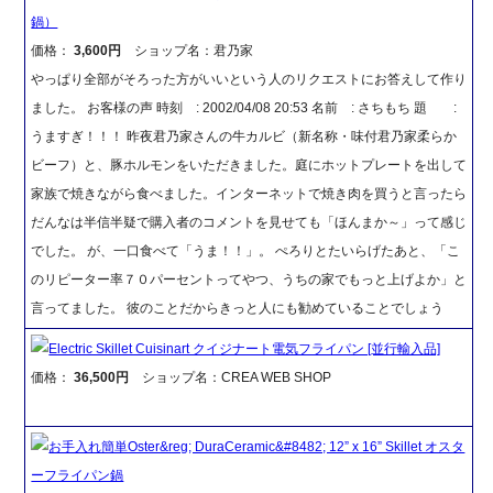
鍋）
価格：
3,600円
ショップ名：君乃家
やっぱり全部がそろった方がいいという人のリクエストにお答えして作り
ました。 お客様の声 時刻 : 2002/04/08 20:53 名前 : さちもち 題 :
うますぎ！！！ 昨夜君乃家さんの牛カルビ（新名称・味付君乃家柔らか
ビーフ）と、豚ホルモンをいただきました。庭にホットプレートを出して
家族で焼きながら食べました。インターネットで焼き肉を買うと言ったら
だんなは半信半疑で購入者のコメントを見せても「ほんまか～」って感じ
でした。 が、一口食べて「うま！！」。 ぺろりとたいらげたあと、「こ
のリピーター率７０パーセントってやつ、うちの家でもっと上げよか」と
言ってました。 彼のことだからきっと人にも勧めていることでしょう
Electric Skillet Cuisinart クイジナート電気フライパン [並行輸入品]
価格：
36,500円
ショップ名：CREA WEB SHOP
お手入れ簡単Oster&reg; DuraCeramic&#8482; 12” x 16” Skillet オスタ
ーフライパン鍋