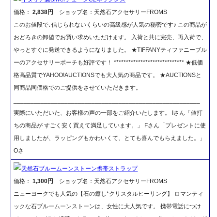
価格：
2,838円
ショップ名：天然石アクセサリーFROMS
このお値段で､信じられないくらいの高級感が人気の秘密です♪ この商品が
おどろきの卸値でお買い求めいただけます。 入荷と共に完売、再入荷で、
やっとすぐに発送できるようになりました。 ★TIFFANYティファニーブル
ーのアクセサリーポーチも好評です！ ***************************** ★低価
格高品質でYAHOO!AUCTIONSでも大人気の商品です。 ★AUCTIONSと
同商品同価格でのご提供をさせていただきます。
_______________________________________________________
実際にいただいた、お客様の声の一部をご紹介いたします。 Iさん「値打
ちの商品が すごく安く買えて満足しています。」 Fさん「プレゼントに使
用しましたが、ラッピングもかわいくて、とても喜んでもらえました。」
Oさ
天然石ブルームーンストーン携帯ストラップ
価格：
1,300円
ショップ名：天然石アクセサリーFROMS
ニューヨークでも人気の【石の癒し*クリスタルヒーリング】 ロマンティ
ックな石ブルームーンストーンは、女性に大人気です。 携帯電話につけ