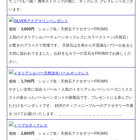
て､いつも一緒！ 携帯ストラップの他に、ネックレス､ブレスレットがござ
います。
SILVERアクアマリンペンダント
価格：
3,000円
ショップ名：天然石アクセサリーFROMS
人気のイタリアシルバーチェーンネックレスにカラーストーン(天然石）
が驚きのプライスで登場です。 天然石は古来から不思議なパワーがあると
大切に扱われてきました。お好きなカラーの宝石をFROMSでお探しくだ
さい。
イタリアシルバー天然淡水パールネックレス
価格：
1,700円
ショップ名：天然石アクセサリーFROMS
やさしい女性に似合うパール！人気のイタリアシルバーシリーズにリクエ
ストの多かったパールペンダントの新製品です。プレゼントにも喜んでい
ただけるペンダントです。 好評のティファニーブルーのアクセサリー巾着
をつけてお届けいたします。 ＿＿＿＿＿＿＿＿＿＿＿＿＿＿＿＿＿
トリプルネックレス
価格：
2,800円
ショップ名：天然石アクセサリーFROMS