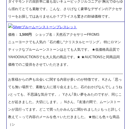
ダイヤモンドの屈折率に最も近いキュービックジルコニアが 胸元でゆらゆ
ら揺れてとても素敵です。こんな、さりげなく豪華なデザインのアクセサ
リーをお探しではありませんか？プライスも驚きの卸値価格です。
Silverブルームーンストーンブレスレット
価格：
1,500円
ショップ名：天然石アクセサリーFROMS
ニューヨークでも人気の「石の癒し*クリスタルヒーリング」 特にロマン
ティックなブルームーンストーンはとても人気です。 ★低価格高品質で
YAHOO!AUCTIONSでも大人気の商品です。★ ★AUCTIONSと同商品同
価格でのご提供をさせていただきます。
_________________________________________________________
お客様からの声も出会いに関する内容が多いのが特徴です。 Kさん「思っ
ても無い場所で、素敵な人に巡り会えました。石のおかげなんでしょうね
♪とっても、不思議な気分です。」 Yさん｢良い夢をみたのですが、同じこ
とが起きました。大切にします。」 Nさん、｢友達の間で、ムーンストー
ンが流行ってます。どこで買ったかみんなに聞かれました｣ もっと詳しく
教えて～って内容のメールを色々いただきました。 ★他にも色々な商品
（シ