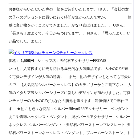
_________________________________________________________
お客様からいただいた声の一部をご紹介いたします。 Iさん、「会社の女
の子へのプレゼントに買いに行く時間が無かったんですが、 簡
単に良い物をかうことができました。かなり喜ばれました。」 Uさん、
「長さも丁度よくて、今日からつけてます。」 Nさん、「思ったより、い
い品でした。またよ
イタリア製SilverチェーンCチェリーネックレス
価格：
1,500円
ショップ名：天然石アクセサリーFROMS
いつも、入荷後すぐに売り切れる爆発的な人気商品です。大小のCZの輝
く可愛いデザインが人気の秘密。 また、他のデザインもとっても可愛い
ので、【人気商品シルバーネックレス】のカテゴリーからご覧下さい。 人
気のイタリア製シルバーシリーズに新しいデザインが加わりました。可愛
いチェリーの大小のCZがあなたの胸元を飾ります。卸値価格でご奉仕で
す。 ★他にも色々な商品（シルバーSilver925アクセサリー、ペンダント･
あこや真珠ネックレス・ペンダント、淡水パールアクセサリー、シルバー
ネックレス･シルバーペンダント・天然石パワーストーンブレスレット･天
然石パワーストーンネックレス・ペンダント、ブルームーンストーン、ト