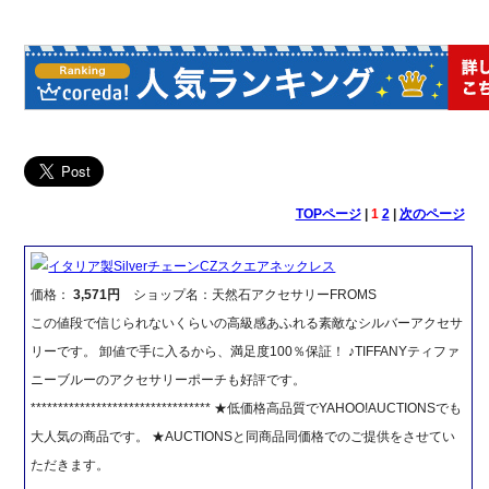
TOPページ
|
1
2
|
次のページ
イタリア製SilverチェーンCZスクエアネックレス
価格：
3,571円
ショップ名：天然石アクセサリーFROMS
この値段で信じられないくらいの高級感あふれる素敵なシルバーアクセサ
リーです。 卸値で手に入るから、満足度100％保証！ ♪TIFFANYティファ
ニーブルーのアクセサリーポーチも好評です。
********************************* ★低価格高品質でYAHOO!AUCTIONSでも
大人気の商品です。 ★AUCTIONSと同商品同価格でのご提供をさせてい
ただきます。