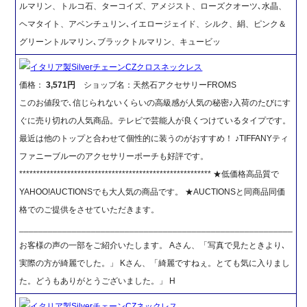
ルマリン、トルコ石、ターコイズ、アメジスト、ローズクオーツ､水晶、
ヘマタイト、アベンチュリン､イエロージェイド、シルク、絹、ピンク＆
グリーントルマリン､ブラックトルマリン、キュービッ
イタリア製SilverチェーンCZクロスネックレス
価格：
3,571円
ショップ名：天然石アクセサリーFROMS
このお値段で､信じられないくらいの高級感が人気の秘密♪入荷のたびにす
ぐに売り切れの人気商品。テレビで芸能人が良くつけているタイプです。
最近は他のトップと合わせて個性的に装うのがおすすめ！ ♪TIFFANYティ
ファニーブルーのアクセサリーポーチも好評です。
******************************************************** ★低価格高品質で
YAHOO!AUCTIONSでも大人気の商品です。 ★AUCTIONSと同商品同価
格でのご提供をさせていただきます。
_________________________________________________________
お客様の声の一部をご紹介いたします。 Aさん、「写真で見たときより､
実際の方が綺麗でした。」 Kさん、「綺麗ですねぇ。とても気に入りまし
た。どうもありがとうございました。」 H
イタリア製SilverチェーンCZネックレス