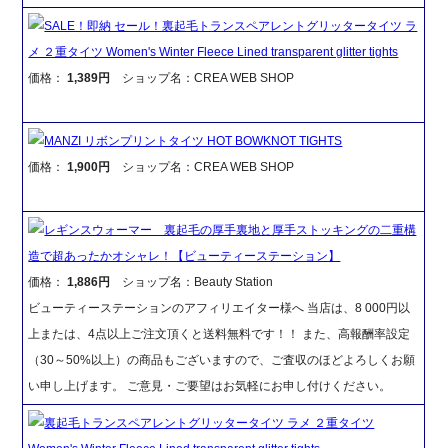
SALE！即納 セール！裏起毛トランスペアレントグリッタータイツ ラ
メ ２重タイツ Women's Winter Fleece Lined transparent glitter tights
価格：
1,389円
ショップ名：CREA WEB SHOP
MANZI リボンプリントタイツ HOT BOWKNOT TIGHTS
価格：
1,900円
ショップ名：CREA WEB SHOP
レギンスウォーマー 裏起毛の厚手裏地と厚手ストッキングの二重構
造で超あったかオシャレ！【ビューティーステーション】
価格：
1,886円
ショップ名：Beauty Station
ビューティーステーションのアフィリエイター様へ 当店は、8 000円以
上または、4点以上ご注文頂くと送料無料です！！ また、高報酬率設定
（30～50%以上）の商品もございますので、ご査収のほどよろしくお願
い申し上げます。 ご意見・ご要望はお気軽にお申し付けください。
裏起毛トランスペアレントグリッタータイツ ラメ ２重タイツ