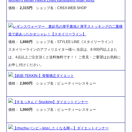
Women's Winter Fleece Lined transparent glitter tights
価格：
2,315円
ショップ名：CREA WEB SHOP
レギンスウォーマー 裏起毛の厚手裏地と厚手ストッキングの二重構
造で超あったかオシャレ！【スタイリーライン】
価格：
1,886円
ショップ名：STYLEE LINE《スタイリーライン》
スタイリーラインのアフィリエイター様へ 当店は、8 000円以上また
は、4点以上ご注文頂くと送料無料です！！ ご意見・ご要望はお気軽に
お申し付けください。
【鉄筋-TEKKIN-】骨盤矯正ダイエット
価格：
2,980円
ショップ名：ビューティーレスキュー
【するっきんぐ Srucking】ダイエットインナー
価格：
1,980円
ショップ名：ビューティーレスキュー
【chuchuバンビ～kissしたくなる脚～】ダイエットインナー