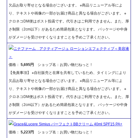
欠品お取り寄せとなる場合がございます。 ※商品リニューアル等によ
り、テキストや画像の一部がお届け商品と異なる場合がございます。 ※
クロネコDM便はポスト投函です。代引きはご利用できません。また、厚
さ制限（2cm以下）があるため簡易包装となります。 パッケージや中身
がダメージを受けやすくなりますことを予めご了承ください。
ニナファーム アクティアージュ ローションエフェクティブ＜美容液
＞
価格：
5,695円
ショップ名：お買い物だねっと！
【免責事項】 ※自社販売と在庫を共有しているため、タイミングにより
欠品お取り寄せとなる場合がございます。 ※商品リニューアル等によ
り、テキストや画像の一部がお届け商品と異なる場合がございます。 ※
クロネコDM便はポスト投函です。代引きはご利用できません。また、厚
さ制限（2cm以下）があるため簡易包装となります。 パッケージや中身
がダメージを受けやすくなりますことを予めご了承ください。
Grace&Lucere Simius パーフェクトBBクリーム 40ml SPF15 PA+
価格：
5,223円
ショップ名：お買い物だねっと！