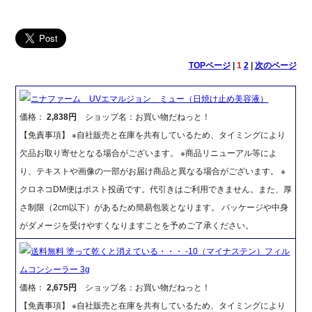
TOPページ
|
1
2
|
次のページ
ニナファーム UVエマルジョン ミュー（日焼け止め美容液）
価格：
2,838円
ショップ名：お買い物だねっと！
【免責事項】 ※自社販売と在庫を共有しているため、タイミングにより
欠品お取り寄せとなる場合がございます。 ※商品リニューアル等によ
り、テキストや画像の一部がお届け商品と異なる場合がございます。 ※
クロネコDM便はポスト投函です。代引きはご利用できません。また、厚
さ制限（2cm以下）があるため簡易包装となります。 パッケージや中身
がダメージを受けやすくなりますことを予めご了承ください。
送料無料 塗って乾くと消えている・・・ -10（マイナステン）フィル
ムコンシーラー 3g
価格：
2,675円
ショップ名：お買い物だねっと！
【免責事項】 ※自社販売と在庫を共有しているため、タイミングにより