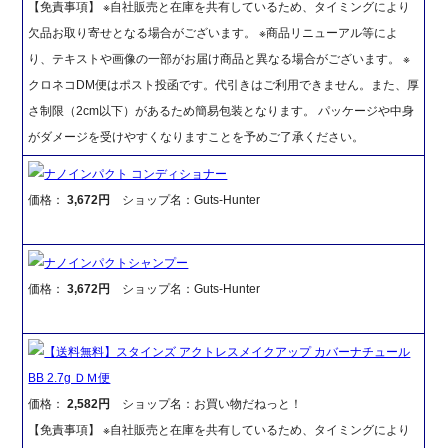
【免責事項】 ※自社販売と在庫を共有しているため、タイミングにより
欠品お取り寄せとなる場合がございます。 ※商品リニューアル等によ
り、テキストや画像の一部がお届け商品と異なる場合がございます。 ※
クロネコDM便はポスト投函です。代引きはご利用できません。また、厚
さ制限（2cm以下）があるため簡易包装となります。 パッケージや中身
がダメージを受けやすくなりますことを予めご了承ください。
ナノインパクト コンディショナー
価格：
3,672円
ショップ名：Guts-Hunter
ナノインパクトシャンプー
価格：
3,672円
ショップ名：Guts-Hunter
【送料無料】スタインズ アクトレスメイクアップ カバーナチュール
BB 2.7g ＤＭ便
価格：
2,582円
ショップ名：お買い物だねっと！
【免責事項】 ※自社販売と在庫を共有しているため、タイミングにより