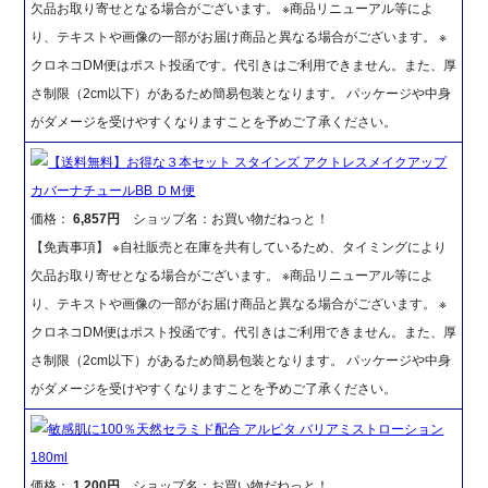
欠品お取り寄せとなる場合がございます。 ※商品リニューアル等によ
り、テキストや画像の一部がお届け商品と異なる場合がございます。 ※
クロネコDM便はポスト投函です。代引きはご利用できません。また、厚
さ制限（2cm以下）があるため簡易包装となります。 パッケージや中身
がダメージを受けやすくなりますことを予めご了承ください。
【送料無料】お得な３本セット スタインズ アクトレスメイクアップ
カバーナチュールBB ＤＭ便
価格：
6,857円
ショップ名：お買い物だねっと！
【免責事項】 ※自社販売と在庫を共有しているため、タイミングにより
欠品お取り寄せとなる場合がございます。 ※商品リニューアル等によ
り、テキストや画像の一部がお届け商品と異なる場合がございます。 ※
クロネコDM便はポスト投函です。代引きはご利用できません。また、厚
さ制限（2cm以下）があるため簡易包装となります。 パッケージや中身
がダメージを受けやすくなりますことを予めご了承ください。
敏感肌に100％天然セラミド配合 アルピタ バリアミストローション
180ml
価格：
1,200円
ショップ名：お買い物だねっと！