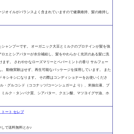
ージオイルがバランスよく含まれていますので健康維持、髪の維持し
たシャンプーです。 オーガニック大豆とミルクのプロテインが髪を強
アロエとシアバターが水分補給し、髪をやわらかく光沢のある髪に洗
けます。 さわやかなローズマリーとペパーミントの香り サルフェー
。 動物実験はせず、再生可能なパッケージを採用しています。 また
 キシキシになります。 その際はコンディショナーをお使いくださ
デシル・グルコシド（ココナッツ/コーンシュガーよ り）、米抽出液、ブ
、ミルク・タンパク質、シアバター、クエン酸、マツヨイグサ油、ホ
ク・トート セレブ
しで送料無料とか♪