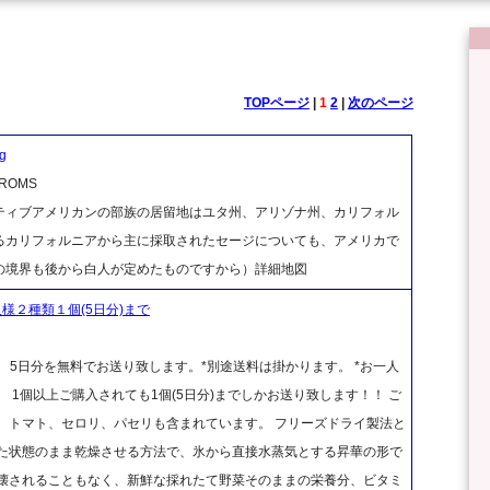
TOPページ
|
1
2
|
次のページ
g
OMS
ティブアメリカンの部族の居留地はユタ州、アリゾナ州、カリフォル
るカリフォルニアから主に採取されたセージについても、アメリカで
の境界も後から白人が定めたものですから）詳細地図
様２種類１個(5日分)まで
5日分を無料でお送り致します。*別途送料は掛かります。 *お一人
 1個以上ご購入されても1個(5日分)までしかお送り致します！！ ご
、トマト、セロリ、パセリも含まれています。 フリーズドライ製法と
せた状態のまま乾燥させる方法で、氷から直接水蒸気とする昇華の形で
破壊されることもなく、新鮮な採れたて野菜そのままの栄養分、ビタミ