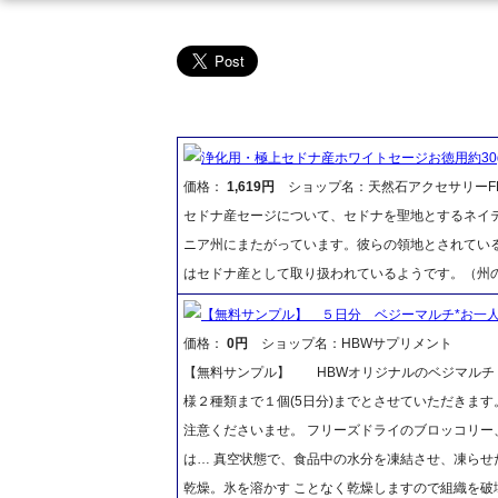
浄化用・極上セドナ産ホワイトセージお徳用約30
価格：
1,619円
ショップ名：天然石アクセサリーFR
セドナ産セージについて、セドナを聖地とするネイ
ニア州にまたがっています。彼らの領地とされてい
はセドナ産として取り扱われているようです。（州
【無料サンプル】 ５日分 ベジーマルチ*お一人
価格：
0円
ショップ名：HBWサプリメント
【無料サンプル】 HBWオリジナルのベジマルチ 
様２種類まで１個(5日分)までとさせていただきます。
注意くださいませ。 フリーズドライのブロッコリー
は… 真空状態で、食品中の水分を凍結させ、凍ら
乾燥。氷を溶かす ことなく乾燥しますので組織を