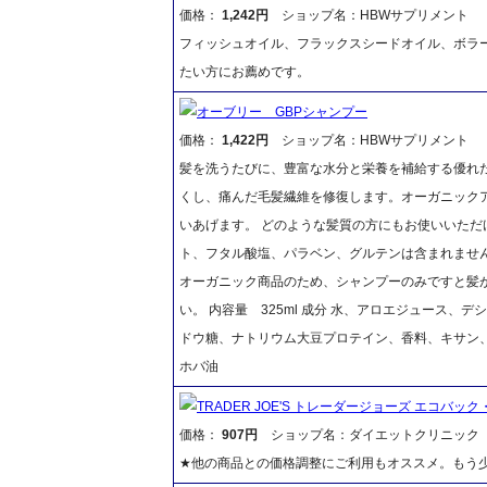
価格：
1,242円
ショップ名：HBWサプリメント
フィッシュオイル、フラックスシードオイル、ボラ
たい方にお薦めです。
オーブリー GBPシャンプー
価格：
1,422円
ショップ名：HBWサプリメント
髪を洗うたびに、豊富な水分と栄養を補給する優れ
くし、痛んだ毛髪繊維を修復します。オーガニック
いあげます。 どのような髪質の方にもお使いいただ
ト、フタル酸塩、パラベン、グルテンは含まれません
オーガニック商品のため、シャンプーのみですと髪が
い。 内容量 325ml 成分 水、アロエジュース、
ドウ糖、ナトリウム大豆プロテイン、香料、キサン
ホバ油
TRADER JOE'S トレーダージョーズ エコバッ
価格：
907円
ショップ名：ダイエットクリニック
★他の商品との価格調整にご利用もオススメ。もう少