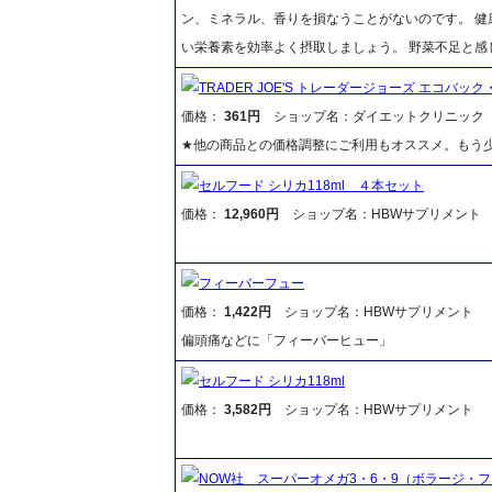
ン、ミネラル、香りを損なうことがないのです。 健
い栄養素を効率よく摂取しましょう。 野菜不足と
TRADER JOE'S トレーダージョーズ エコバッ
価格：
361円
ショップ名：ダイエットクリニック
★他の商品との価格調整にご利用もオススメ。もう少
セルフード シリカ118ml ４本セット
価格：
12,960円
ショップ名：HBWサプリメント
フィーバーフュー
価格：
1,422円
ショップ名：HBWサプリメント
偏頭痛などに「フィーバーヒュー」
セルフード シリカ118ml
価格：
3,582円
ショップ名：HBWサプリメント
NOW社 スーパーオメガ3・6・9（ボラージ・