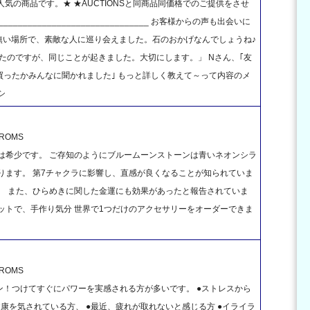
も大人気の商品です。★ ★AUCTIONSと同商品同価格でのご提供をさせ
________________________________ お客様からの声も出会いに
無い場所で、素敵な人に巡り会えました。石のおかげなんでしょうね♪
みたのですが、同じことが起きました。大切にします。」 Nさん、｢友
ったかみんなに聞かれました｣ もっと詳しく教えて～って内容のメ
シ
OMS
は希少です。 ご存知のようにブルームーンストーンは青いネオンシラ
ります。 第7チャクラに影響し、直感が良くなることが知られていま
、 また、ひらめきに関した金運にも効果があったと報告されていま
ットで、手作り気分 世界で1つだけのアクセサリーをオーダーできま
OMS
！つけてすぐにパワーを実感される方が多いです。 ●ストレスから
健康を気されている方、 ●最近、疲れが取れないと感じる方 ●イライラ