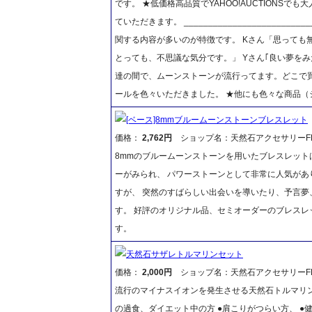
です。 ★低価格高品質でYAHOO!AUCTIONSで
ていただきます。 _________________________
関する内容が多いのが特徴です。 Kさん「思っても
とっても、不思議な気分です。」 Yさん｢良い夢を
達の間で、ムーンストーンが流行ってます。どこで買
ールを色々いただきました。 ★他にも色々な商品（
[ベース]8mmブルームーンストーンブレスレット
価格：
2,762円
ショップ名：天然石アクセサリーFR
8mmのブルームーンストーンを用いたブレスレット
ーがみられ、 パワーストーンとして非常に人気があ
すが、 突然のすばらしい出会いを導いたり、予言夢
す。 好評のオリジナル品、セミオーダーのブレスレ
す。
天然石サザレトルマリンセット
価格：
2,000円
ショップ名：天然石アクセサリーFR
流行のマイナスイオンを発生させる天然石トルマリン
の過食、ダイエット中の方 ●肩こりがつらい方、 ●