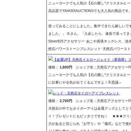
ニューヨークでも人気の【石の癒し*クリスタルヒー
高品質でYAHOO!AUCTIONSでも大人気の商品で
__________________________________
使ってみることにしました。集中できたら嬉しいです
ました。」 Ｂさん、「入金したら、速攻で送ってき
Silver925アクセサリー･あこや真珠ネックレス
然石パワーストーンブレスレット･天然石パワースト
【金運UP】天然石イエロージェイド（黄翡翠）ブ
価格：
1,800円
ショップ名：天然石アクセサリーFR
ニューヨークでも人気の【石の癒し*クリスタルヒー
に仕事にやる気が出てくるんですよ！不思議～
レッド・天然石タイガーアイブレスレット
価格：
2,700円
ショップ名：天然石アクセサリーFR
天然石の中でもタイガーアイは金運グッズとしてと
イ！プレゼントにもピッタリですね！ ★★★クリ
力があると信じられ『お守り』や『儀式』などで使