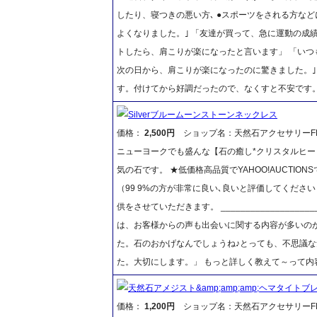
したり、寝つきの悪い方､ ●スポーツをされる方な
よくなりました。｣ 「友達が買って、急に運動の成
トしたら、肩こりが楽になったと言います」 「いつ
次の日から、肩こりが楽になったのに驚きました。｣
す。付けてから好調だったので、なくすと
Silverブルームーンストーンネックレス
価格：
2,500円
ショップ名：天然石アクセサリーFR
ニューヨークでも盛んな【石の癒し*クリスタルヒー
気の石です。 ★低価格高品質でYAHOO!AUCTIO
（99 9%の方が非常に良い､良いと評価してください
供をさせていただきます。 _____________________
は、お客様からの声も出会いに関する内容が多いのが
た。石のおかげなんでしょうね♪とっても、不思議な
た。大切にします。」 もっと詳しく教えて～って内
天然石アメジスト&amp;amp;amp;ヘマタイトブ
価格：
1,200円
ショップ名：天然石アクセサリーFR