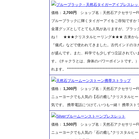
ブルーブラック・天然石タイガーアイブレスレッ
価格：
2,700円
ショップ名：天然石アクセサリーFR
ブルーブラックに輝くタイガーアイをご存知ですか
金運グッズとしてとても人気がありますが、ブラッ
ね！ ★★★クリスタルヒーリング★★★ 古来か
『儀式』などで使われてきました。古代インドのヨ
が盛んです。また、科学でも少しずつ立証されていま
す。 (チャクラとは、身体のパワーポイントです。
れます。 ***********************************************
天然石ブルームーンストーン携帯ストラップ
価格：
1,300円
ショップ名：天然石アクセサリーFR
ニューヨークでも人気の【石の癒し*クリスタルヒー
気です。 携帯電話につけて､いつも一緒！ 携帯ス
Silverブルームーンストーンブレスレット
価格：
1,500円
ショップ名：天然石アクセサリーFR
ニューヨークでも人気の「石の癒し*クリスタルヒー