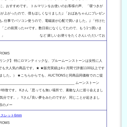
どに、おすすめです。 トルマリンをお使いのお客様の声、 「寝つきが
績が上がったので、僕もほしくなりました｣ 「おばあちゃんにプレゼン
も､仕事でパソコン使うので、電磁波が心配で買いました。｣ 「付けた
 「この前買った○○です。数日前になくしてたので、もう1つ買いま
不安です。」 など 嬉しいお便りをたくさんいただいてお
OMS
リング】 特にロマンティックな、ブルームーンストーンは女性に人
NSでも大人気の商品です。★ ★販売実績は4ヶ月間で評価1100以上です
ました。） ★こちらからでも、AUCTIONSと同商品同価格でのご提
____________________________________ ムーンストーン
特徴です。 Kさん「思っても無い場所で、素敵な人に巡り会えまし
気分です。」 Yさん｢良い夢をみたのですが、同じことが起きまし
容のメー
レスレット6mm
OMS