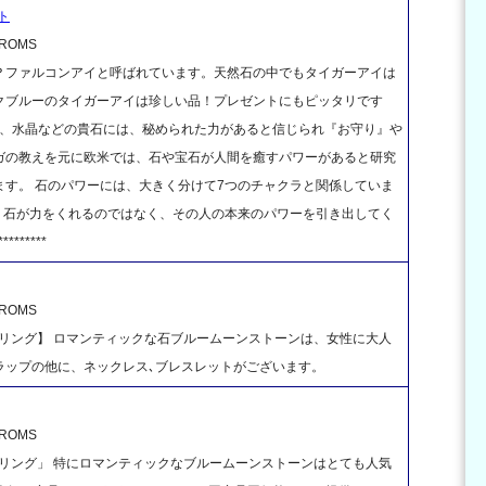
ト
OMS
？ファルコンアイと呼ばれています。天然石の中でもタイガーアイは
クブルーのタイガーアイは珍しい品！プレゼントにもピッタリです
ら、水晶などの貴石には、秘められた力があると信じられ『お守り』や
ガの教えを元に欧米では、石や宝石が人間を癒すパワーがあると研究
す。 石のパワーには、大きく分けて7つのチャクラと関係していま
） 石が力をくれるのではなく、その人の本来のパワーを引き出してく
********
OMS
リング】 ロマンティックな石ブルームーンストーンは、女性に大人
トラップの他に、ネックレス､ブレスレットがございます。
OMS
リング」 特にロマンティックなブルームーンストーンはとても人気