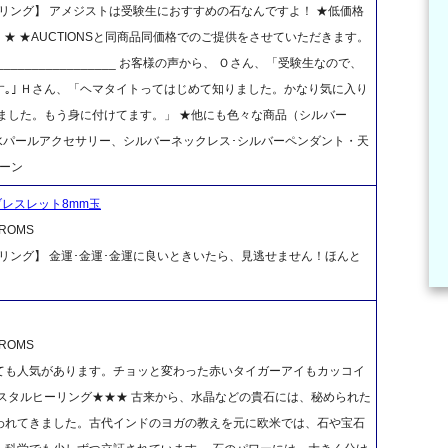
リング】 アメジストは受験生におすすめの石なんですよ！ ★低価格
す。★ ★AUCTIONSと同商品同価格でのご提供をさせていただきます。
_______________________ お客様の声から、 Ｏさん、「受験生なので、
｡｣ Ｈさん、「ヘマタイトってはじめて知りました。かなり気に入り
ました。もう身に付けてます。」 ★他にも色々な商品（シルバー
、淡水パールアクセサリー、シルバーネックレス･シルバーペンダント・天
ーン
レスレット8mm玉
OMS
リング】 金運･金運･金運に良いときいたら、見逃せません！ほんと
OMS
ても人気があります。チョッと変わった赤いタイガーアイもカッコイ
スタルヒーリング★★★ 古来から、水晶などの貴石には、秘められた
われてきました。古代インドのヨガの教えを元に欧米では、石や宝石