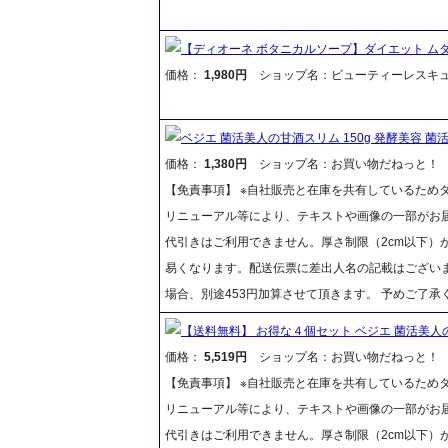
【ディオーネ ボタニカルソープ】ダイエット ム
価格：
1,980円
ショップ名：ビューティーレスキ
ベジエ 菌活美人の甘酒スリム 150g 発酵美容 菌
価格：
1,380円
ショップ名：お買い物だねっと！
【免責事項】 ※自社販売と在庫を共有しているため
リニューアル等により、テキストや画像の一部がお届
代引きはご利用できません。厚さ制限（2cm以下）
易くなります。配送伝票に差出人名の記載はございま
場合、別途453円加算させて頂きます。 予めご了承
【送料無料】 お得な４個セット ベジエ 菌活美人の
価格：
5,519円
ショップ名：お買い物だねっと！
【免責事項】 ※自社販売と在庫を共有しているため
リニューアル等により、テキストや画像の一部がお届
代引きはご利用できません。厚さ制限（2cm以下）