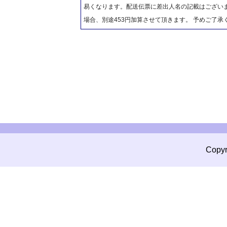
易くなります。配送伝票に差出人名の記載はございま
場合、別途453円加算させて頂きます。 予めご了承
Copyr