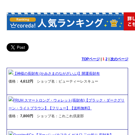
TOPページ
|
1
2
|
次のページ
【神様の長財布 (かみさまのながざいふ)】開運長財布
価格：
4,612円
ショップ名：ビューティーレスキュー
FRUH スマートロング・ウォレット(長財布)【ブラック・ダークグリ
ーン・ライトブラウン】【フリュー】【送料無料】
価格：
7,800円
ショップ名：これこれ倶楽部
Gucciny&Co 【アーバンバタフライ がま口 二つ折り 長財布】