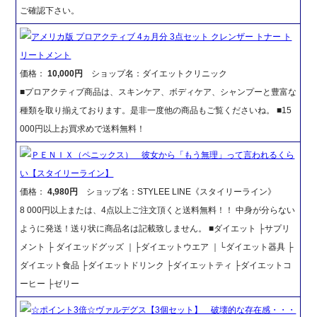
ご確認下さい。
アメリカ版 プロアクティブ 4ヵ月分 3点セット クレンザー トナー ト
リートメント
価格：
10,000円
ショップ名：ダイエットクリニック
■プロアクティブ商品は、スキンケア、ボディケア、シャンプーと豊富な
種類を取り揃えております。是非一度他の商品もご覧くださいね。 ■15
000円以上お買求めで送料無料！
ＰＥＮＩＸ（ペニックス） 彼女から「もう無理」って言われるくら
い【スタイリーライン】
価格：
4,980円
ショップ名：STYLEE LINE《スタイリーライン》
8 000円以上または、4点以上ご注文頂くと送料無料！！ 中身が分らない
ように発送！送り状に商品名は記載致しません。 ■ダイエット ├サプリ
メント ├ ダイエッドグッズ ｜├ダイエットウエア ｜└ダイエット器具 ├
ダイエット食品 ├ダイエットドリンク ├ダイエットティ ├ダイエットコ
ーヒー ├ゼリー
☆ポイント3倍☆ヴァルデグス【3個セット】 破壊的な存在感・・・