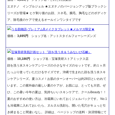
エヌナノ インプルジェル ★エヌナノのバージョンアップ版ブラックシ
リーズが登場★ ヒゲ剃り後のお顔、スネ毛、腕毛、胸毛などのボディケ
ア、除毛後のケアで使えるオールインワンタイプです
うる肌物語-プレミアムBメイクタブレット★メルマガ限定★
価格：
3,695円
ショップ名：アットスタイルフォーシーズンズ
宝塚美研美肌計画セット『顔を洗う水＆うみないび石鹸』
価格：
10,186円
ショップ名：宝塚美研ストアミックス店
顔を洗う水スキンケアシリーズの小さなサイズのセットです。約１ヶ月
たっぷり使っていただけるサイズです。沖縄で生まれた顔を洗う水スキ
ンケアシリーズ。夏コスメ！お肌のターンオーバーは約28日といわれて
います。この紫外線の厳しい夏のケアが、お肌には、とっても大切。ぜ
ひ、この暑い今年の夏は、気持ちいいスキンケアで、クールBeauty！！
夏のおすすめの使い方は、冷蔵庫にいれておくジェルパックです。 No.1
も冷蔵庫に入れておいたら、ヌルヌル洗顔も、開いた毛穴がキュっと引
き締まること間違いなし。 詳細は、ページトップの送料・決済情報にて