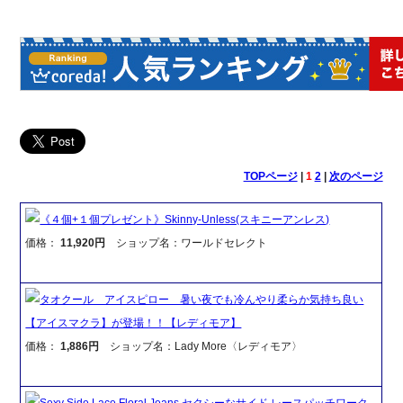
TOPページ
|
1
2
|
次のページ
《４個+１個プレゼント》Skinny-Unless(スキニーアンレス)
価格：
11,920円
ショップ名：ワールドセレクト
タオクール アイスピロー 暑い夜でも冷んやり柔らか気持ち良い
【アイスマクラ】が登場！！【レディモア】
価格：
1,886円
ショップ名：Lady More〈レディモア〉
Sexy Side Lace Floral Jeans セクシーなサイド レースパッチワーク