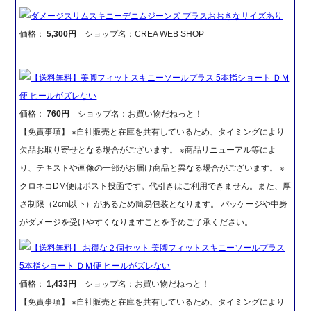
ダメージスリムスキニーデニムジーンズ プラスおおきなサイズあり
価格：
5,300円
ショップ名：CREA WEB SHOP
【送料無料】美脚フィットスキニーソールプラス 5本指ショート ＤＭ
便 ヒールがズレない
価格：
760円
ショップ名：お買い物だねっと！
【免責事項】 ※自社販売と在庫を共有しているため、タイミングにより
欠品お取り寄せとなる場合がございます。 ※商品リニューアル等によ
り、テキストや画像の一部がお届け商品と異なる場合がございます。 ※
クロネコDM便はポスト投函です。代引きはご利用できません。また、厚
さ制限（2cm以下）があるため簡易包装となります。 パッケージや中身
がダメージを受けやすくなりますことを予めご了承ください。
【送料無料】 お得な２個セット 美脚フィットスキニーソールプラス
5本指ショート ＤＭ便 ヒールがズレない
価格：
1,433円
ショップ名：お買い物だねっと！
【免責事項】 ※自社販売と在庫を共有しているため、タイミングにより