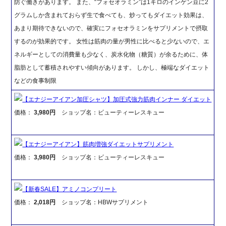
防ぐ働きがあります。 また、“フォセオラミン”は1キロのインゲン豆に2
グラムしか含まれておらず生で食べても、炒ってもダイエット効果は、
あまり期待できないので、確実にフォセオラミンをサプリメントで摂取
するのが効果的です。 女性は筋肉の量が男性に比べると少ないので、エ
ネルギーとしての消費量も少なく、炭水化物（糖質）が余るために、体
脂肪として蓄積されやすい傾向があります。 しかし、極端なダイエット
などの食事制限
【エナジーアイアン加圧シャツ】加圧式強力筋肉インナー ダイエット
価格：
3,980円
ショップ名：ビューティーレスキュー
【エナジーアイアン】筋肉増強ダイエットサプリメント
価格：
3,980円
ショップ名：ビューティーレスキュー
【新春SALE】アミノコンプリート
価格：
2,018円
ショップ名：HBWサプリメント