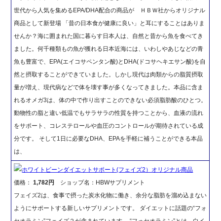
世代から人気を集めるEPA/DHA配合の商品が ＨＢＷ社からオリジナル
商品として新登場 「昔の日本食が健康に良い」と耳にすることはありま
せんか？海に囲まれた国に暮らす日本人は、自然と昔から魚を食べてき
ました。何千種類もの魚が獲れる日本近海には、いわしやあじなどの青
魚も豊富で、EPA(エイコサペンタン酸)とDHA(ドコサヘキエサン酸)を自
然と摂取することができていました。しかし現代は肉類からの脂質摂取
量が増え、現代病などで体を壊す事が多くなってきました。本品に含ま
れるオメガ3は、体の中で作り出すことのできない必須脂肪酸のひとつ。
動物性の脂と違い低温でもサラサラの性質を持つことから、血液の流れ
をサポート、コレステロールや血圧のコントロールが期待されている成
分です。 そして1日に必要なDHA、EPAを手軽に補うことができる本品
は、
ホワイトビーンダイエットサポート(フェイズ2）オリジナル商品
価格：
1,782円
ショップ名：HBWサプリメント
フェイズ2は、食事で摂った炭水化物に働き、余分な脂肪を溜め込まない
ようにサポートする新しいサプリメントです。 ダイエットに話題の“フォ
セオラミン”フェイズ２が含まれています。 “フォセオラミン”とは、白イ