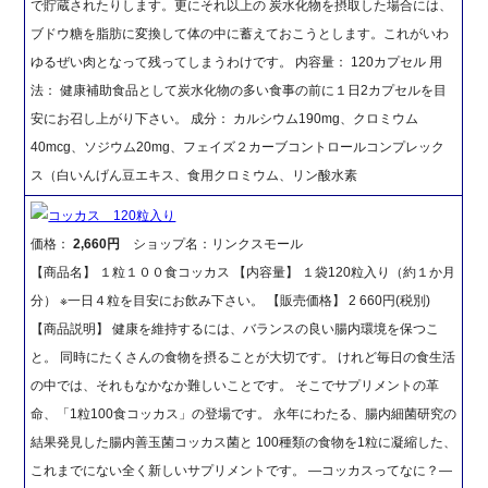
で貯蔵されたりします。更にそれ以上の 炭水化物を摂取した場合には、
ブドウ糖を脂肪に変換して体の中に蓄えておこうとします。これがいわ
ゆるぜい肉となって残ってしまうわけです。 内容量： 120カプセル 用
法： 健康補助食品として炭水化物の多い食事の前に１日2カプセルを目
安にお召し上がり下さい。 成分： カルシウム190mg、クロミウム
40mcg、ソジウム20mg、フェイズ２カーブコントロールコンプレック
ス（白いんげん豆エキス、食用クロミウム、リン酸水素
コッカス 120粒入り
価格：
2,660円
ショップ名：リンクスモール
【商品名】 １粒１００食コッカス 【内容量】 １袋120粒入り（約１か月
分） ※一日４粒を目安にお飲み下さい。 【販売価格】 2 660円(税別)
【商品説明】 健康を維持するには、バランスの良い腸内環境を保つこ
と。 同時にたくさんの食物を摂ることが大切です。 けれど毎日の食生活
の中では、それもなかなか難しいことです。 そこでサプリメントの革
命、「1粒100食コッカス」の登場です。 永年にわたる、腸内細菌研究の
結果発見した腸内善玉菌コッカス菌と 100種類の食物を1粒に凝縮した、
これまでにない全く新しいサプリメントです。 ―コッカスってなに？―