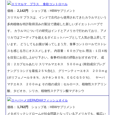
スリマルマ プラス 食欲コントロール
価格：
2,142円
ショップ名：HBWサプリメント
スリマルマ プラスは、インドで古代から使用されてきたカラルマという
多肉植物を特許取得済みの製法で濃縮した新しいダイエットハーブで
す。 カラルマについての研究はインドとアメリカで行われており、アメ
リカではフーディアを超えるダイエットハーブとして人気が急上昇して
います。 どうしてもお腹が減ってしまう方、食事コントロールでストレ
スを感じる方にオススメします。 内容量：６０カプセル 用法：１日４粒
を目安にお召し上がり下さい。食事45分前の摂取がおすすめです。 成
分：２カプセルあたり スリマルマエキス ５００ｍｇ (有効成分プレグ
ナングリコシドを最低２５％含む)、 グリーンティーエキス ２００ｍｇ
(ポリフェノール９８％、カテキン８０％、ＥＧＣＧ５０％)、 ヤーバ
マテエキス ２００ｍｇ その他の成分：セルロース、植物性ステアリン
酸、タピオカ、シリカ、植物性ステアリン酸マグネシウ
スーパーメガEPA/DHAフィッシュオイル
価格：
1,782円
ショップ名：HBWサプリメント
メタボリックシドロームが社会問題となっているアメリカでも、幅広い