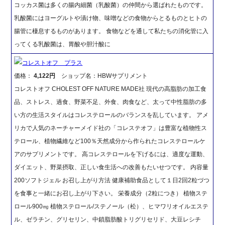
コッカス菌は多くの腸内細菌（乳酸菌）の仲間から選ばれたものです。
乳酸菌にはヨーグルトや漬け物、味噌などの食物からとるものとヒトの
腸管に棲息するものがあります。 食物などを通して私たちの消化管に入
ってくる乳酸菌は、胃酸や胆汁酸に
コレストオフ プラス
価格：
4,122円
ショップ名：HBWサプリメント
コレストオフ CHOLEST OFF NATURE MADE社 現代の高脂肪の加工食
品、ストレス、過食、野菜不足、外食、肉食など、太って中性脂肪の多
い方の生活スタイルはコレステロールのバランスを乱しています。 アメ
リカで人気のネーチャーメイド社の「コレステオフ」は豊富な植物性ス
テロール、植物繊維など100％天然成分から作られたコレステロールケ
アのサプリメントです。 高コレステロールを下げるには、適度な運動、
ダイエット、野菜摂取、正しい食生活への改善もたいせつです。 内容量
200ソフトジェル お召し上がり方法 健康補助食品として１日2回2粒づつ
を食事と一緒にお召し上がり下さい。 栄養成分（2粒につき） 植物ステ
ロール900㎎ 植物ステロール/ステノール（松）、ヒマワリオイルエステ
ル、ゼラチン、グリセリン、中鎖脂肪酸トリグリセリド、大豆レシチ