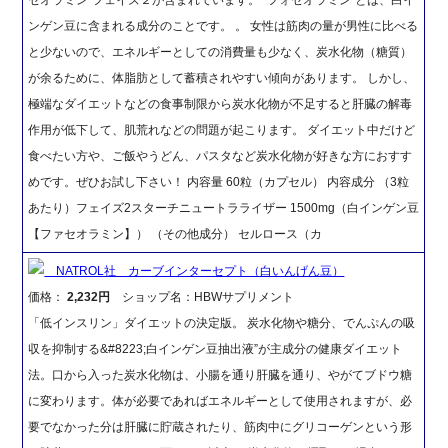
ンゲン豆に含まれる成分のことです。 。 女性は筋肉の量が男性に比べる
と少ないので、エネルギーとしての消費量も少なく、炭水化物（糖質）
が余るために、体脂肪として蓄積されやすい傾向があります。 しかし、
極端なダイエットなどの食事制限から炭水化物が不足すると肝臓の解毒
作用が低下して、肌荒れなどの問題が起こります。 ダイエット中だけど
食べたい方や、ご飯やうどん、パスタなど炭水化物が好きな方におすす
めです。ぜひお試し下さい！ 内容量 60粒（カプセル） 内容成分 （3粒
あたり）フェイズ2スターチニュートラライザー 1500mg（白インゲン豆
【ファセオラミン】） （その他成分） セルロース（カ
NATROL社 カーブインターセプト（白いんげん豆）
価格：
2,232円
ショップ名：HBWサプリメント
「低インスリン」ダイエットの決定版。 炭水化物や糖分、でんぷんの吸
収を抑制する&#8223;白インゲン豆抽出液”が主成分の健康ダイエット
法。口から入った炭水化物は、小腸を通り肝臓を通り、やがてブドウ糖
に変わります。体が必要であればエネルギーとして使用されますが、必
要でなかった分は肝臓に貯蔵されたり、筋肉中にグリコーゲンという形