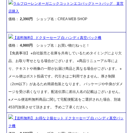
ラルフローレンオーガニックコットンエコバッグトートバッグ 直営
店購入
価格：
2,390円
ショップ名：CREA WEB SHOP
【送料無料】 ドクターセーブ 白 ハンディ真空パック機
価格：
4,980円
ショップ名：お買い物だねっと！
【免責事項】 ※自社販売と在庫を共有しているためタイミングにより欠
品、お取り寄せとなる場合がございます。 ※商品リニューアル等によ
り、テキストや画像の一部がお届け商品と異なる場合がございます。 ※
メール便はポスト投函です。代引きはご利用できません。厚さ制限
（2cm以下）があるため簡易包装となります。 パッケージや中身がダメ
ージを受け易くなります。配送伝票に差出人名の記載はございません。
※メール便送料無料商品に関して宅配便配送をご選択された場合、別途
453円加算させて頂きます。 予めご了承ください。
【送料無料】 お得な２個セット ドクターセーブ 白 ハンディ真空パッ
ク機