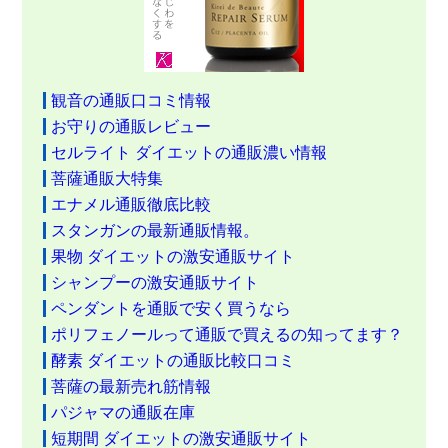
観音の通販口コミ情報
お守りの通販レビュー
セルライト ダイエットの通販濃い情報
菩薩通販大特集
エナメル通販徹底比較
スタンガンの最新通販情報。
果物 ダイエットの激安通販サイト
シャンプーの激安通販サイト
ペンダントを通販で安く買うなら
ポリフェノールって通販で買えるの知ってます？
酵素 ダイエットの通販比較口コミ
菩薩の最新売れ筋情報
パジャマの通販在庫
短期間 ダイエットの激安通販サイト