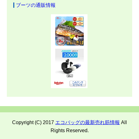
ブーツの通販情報
Copyright (C) 2017
エコバッグの最新売れ筋情報
All
Rights Reserved.