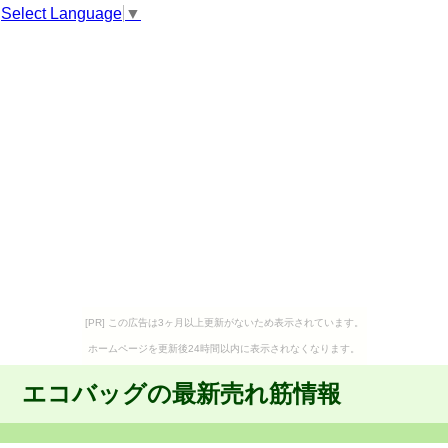
Select Language
▼
[PR] この広告は3ヶ月以上更新がないため表示されています。
ホームページを更新後24時間以内に表示されなくなります。
エコバッグの最新売れ筋情報