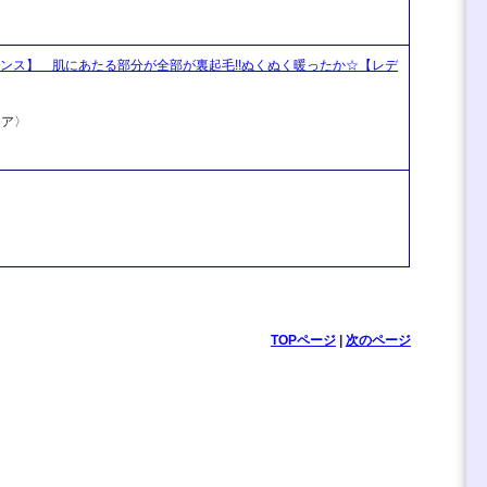
ンス】 肌にあたる部分が全部が裏起毛!!ぬくぬく暖ったか☆【レデ
モア〉
TOPページ
|
次のページ