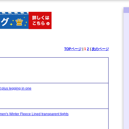
TOPページ
|
1
2
|
次のページ
 legging in one
r Fleece Lined transparent tights