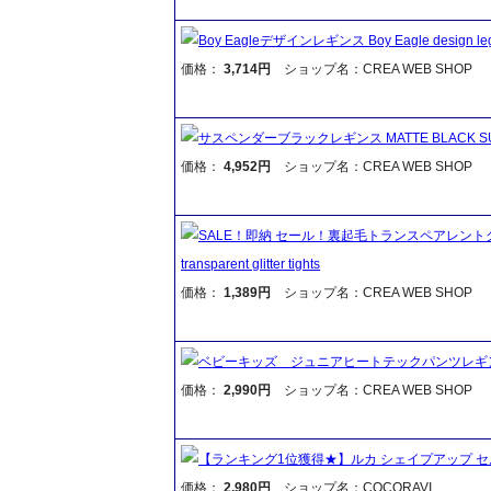
Boy Eagleデザインレギンス Boy Eagle design leg
価格：
3,714円
ショップ名：CREA WEB SHOP
サスペンダーブラックレギンス MATTE BLACK SUS
価格：
4,952円
ショップ名：CREA WEB SHOP
SALE！即納 セール！裏起毛トランスペアレントグリッタータ
transparent glitter tights
価格：
1,389円
ショップ名：CREA WEB SHOP
ベビーキッズ ジュニアヒートテックパンツレギ
価格：
2,990円
ショップ名：CREA WEB SHOP
【ランキング1位獲得★】ルカ シェイプアップ セ
価格：
2,980円
ショップ名：COCORAVI