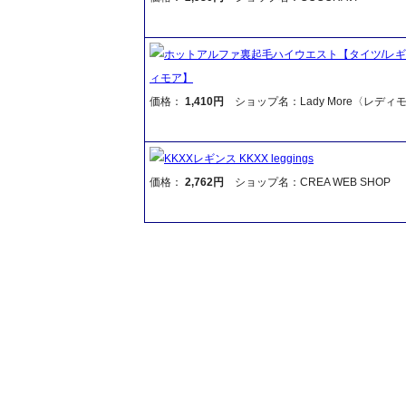
ホットアルファ裏起毛ハイウエスト【タイツ/レギ
ィモア】
価格：
1,410円
ショップ名：Lady More〈レディ
KKXXレギンス KKXX leggings
価格：
2,762円
ショップ名：CREA WEB SHOP