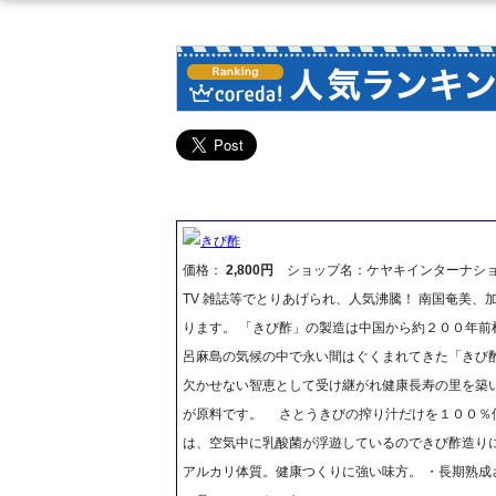
きび酢
価格：
2,800円
ショップ名：ケヤキインターナシ
TV 雑誌等でとりあげられ、人気沸騰！ 南国奄美
ります。 「きび酢」の製造は中国から約２００年
呂麻島の気候の中で永い間はぐくまれてきた「きび
欠かせない智恵として受け継がれ健康長寿の里を築い
が原料です。 さとうきびの搾り汁だけを１００％
は、空気中に乳酸菌が浮遊しているのできび酢造り
アルカリ体質。健康つくりに強い味方。 ・長期熟成