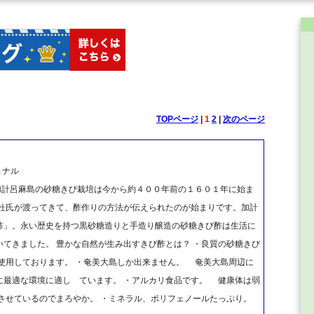
TOPページ
|
1
2
|
次のページ
ョナル
、加計呂麻島の砂糖きび栽培は今から約４００年前の１６０１年に始ま
前杜氏が渡ってきて、酢作りの方法が伝えられたのが始まりです。加計
酢」。永い歴史を持つ黒砂糖造りと手造り醸造の砂糖きび酢は生活に
てきました。 豊かな自然が生み出すきび酢とは？ ・良質の砂糖きび
使用しております。 ・奄美大島しか出来ません。 奄美大島周辺に
に最適な環境に適し ています。 ・アルカリ食品です。 健康体は弱
させているのでまろやか。 ・ミネラル、ポリフェノールたっぷり。