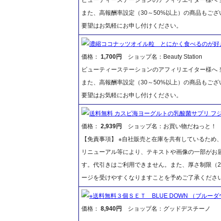
また、高報酬率設定（30～50%以上）の商品もご
要望はお気軽にお申し付けください。
濃縮ココナッツオイル粒 とにかく食べるのが好
価格：
1,700円
ショップ名：Beauty Station
ビューティーステーションのアフィリエイター様へ 当
また、高報酬率設定（30～50%以上）の商品もご
要望はお気軽にお申し付けください。
送料無料 カスピ海ヨーグルトの乳酸菌サプリ フジ
価格：
2,939円
ショップ名：お買い物だねっと！
【免責事項】 ※自社販売と在庫を共有しているため
リニューアル等により、テキストや画像の一部がお届
す。代引きはご利用できません。また、厚さ制限（2
ージを受けやすくなりますことを予めご了承くださ
※送料無料３個ＳＥＴ BLUE DOWN （ブル
価格：
8,940円
ショップ名：グッドデスチーノ