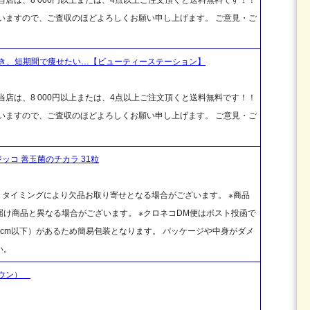
ざいますので、ご査収のほどよろしくお願い申し上げます。 ご意見・ご
き、短期間で痩せたい…【ビューティーステーション】
店は、8 000円以上または、4点以上ご注文頂くと送料無料です！！
ざいますので、ご査収のほどよろしくお願い申し上げます。 ご意見・ご
ッコ 善玉菌のチカラ 31粒
、タイミングにより欠品お取り寄せとなる場合がございます。 ※商品
け商品と異なる場合がございます。 ※クロネコDM便はポスト投函で
cm以下）があるため簡易包装となります。 パッケージや中身がダメ
い。
ーダウン）